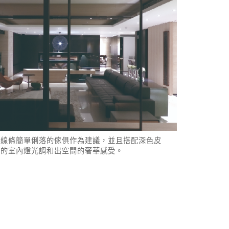
以線條簡單俐落的傢俱作為建議，並且搭配深色皮
調的室內燈光調和出空間的奢華感受。