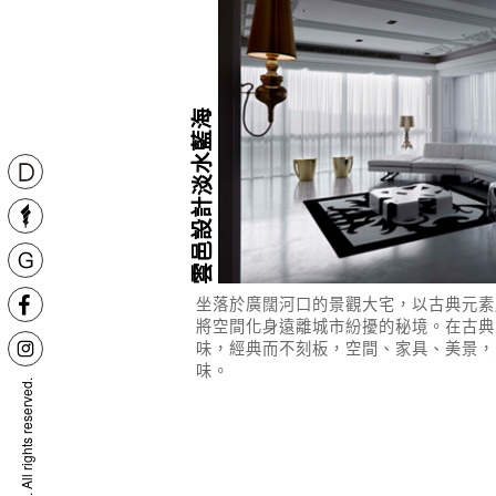
雲邑設計淡水藍海
坐落於廣闊河口的景觀大宅，以古典元素
將空間化身遠離城市紛擾的秘境。在古典
味，經典而不刻板，空間、家具、美景，
味。