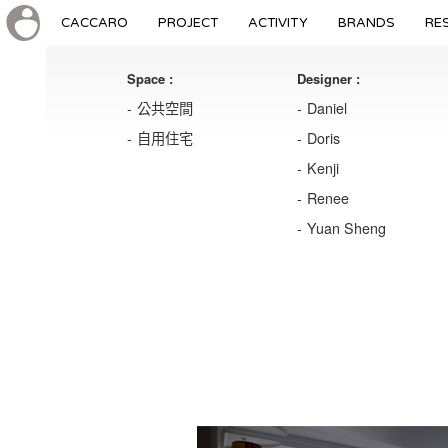
CACCARO
PROJECT
ACTIVITY
BRANDS
RE
Space :
Designer :
公共空間
Daniel
自用住宅
Doris
Kenji
Renee
Yuan Sheng