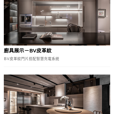
廚具展示－BV皮革紋
BV皮革紋門片搭配智慧充電系統