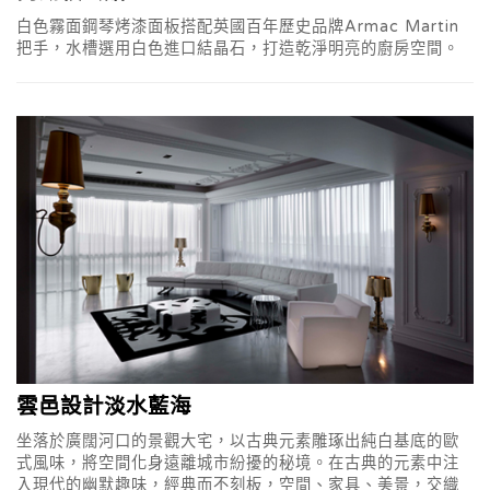
白色霧面鋼琴烤漆面板搭配英國百年歷史品牌Armac Martin
把手，水槽選用白色進口結晶石，打造乾淨明亮的廚房空間。
雲邑設計淡水藍海
坐落於廣闊河口的景觀大宅，以古典元素雕琢出純白基底的歐
式風味，將空間化身遠離城市紛擾的秘境。在古典的元素中注
入現代的幽默趣味，經典而不刻板，空間、家具、美景，交織