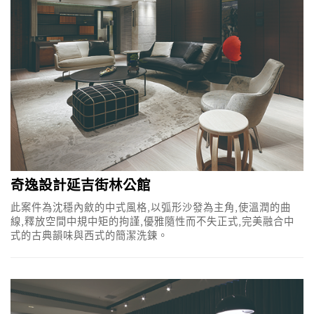
奇逸設計延吉街林公館
此案件為沈穩內斂的中式風格,以弧形沙發為主角,使溫潤的曲
線,釋放空間中規中矩的拘謹,優雅隨性而不失正式,完美融合中
式的古典韻味與西式的簡潔洗鍊。