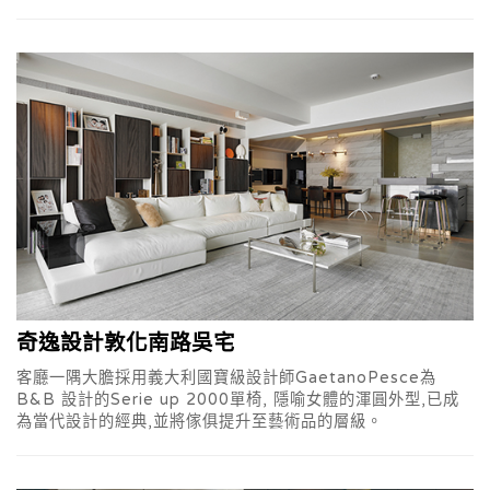
奇逸設計敦化南路吳宅
客廳一隅大膽採用義大利國寶級設計師GaetanoPesce為
B&B 設計的Serie up 2000單椅, 隱喻女體的渾圓外型,已成
為當代設計的經典,並將傢俱提升至藝術品的層級。