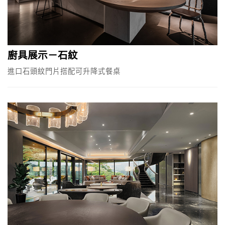
廚具展示－石紋
進口石頭紋門片搭配可升降式餐桌