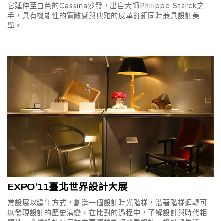
它延伸至白色的Cassina沙發，出自大師Philippe Starck之
手，具有機能性的寬敞感與典雅的皮革釘釦同時兼具設計美
學。
EXPO’11臺北世界設計大展
常設展以編年方式，創造一個設計時光階梯，沿著階梯迴轉可
以發現設計的歷史演變，在比對的過程中，了解設計與時代相