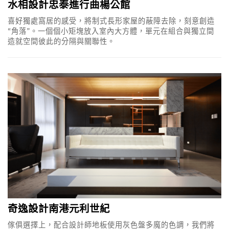
水相設計忠泰進行曲楊公館
喜好獨處窩居的感受，將制式長形家屋的蔽障去除，刻意創造
“角落”。一個個小矩塊放入室內大方體，單元在組合與獨立間
造就空間彼此的分隔與關聯性。
奇逸設計南港元利世紀
傢俱選擇上，配合設計師地板使用灰色盤多魔的色調，我們將