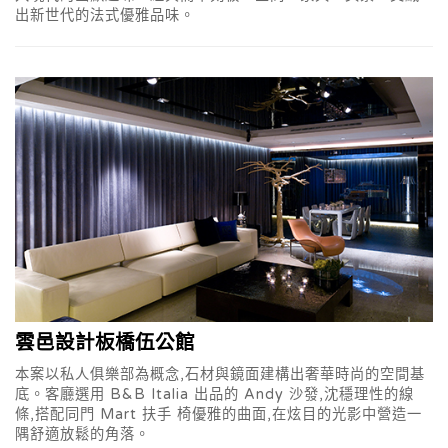
出新世代的法式優雅品味。
雲邑設計板橋伍公館
本案以私人俱樂部為概念,石材與鏡面建構出奢華時尚的空間基
底。客廳選用 B&B Italia 出品的 Andy 沙發,沈穩理性的線
條,搭配同門 Mart 扶手 椅優雅的曲面,在炫目的光影中營造一
隅舒適放鬆的角落。