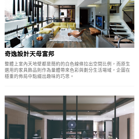
奇逸設計天母富邦
整體上室內天地壁都是簡約的白色線條拉出空間比例，而原生
選用的家具飾品則作為量體帶來色彩與劃分生活場域，企圖在
穩重的佈局中點綴出趣味的巧思。