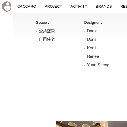
CACCARO
PROJECT
ACTIVITY
BRANDS
RE
Space :
Designer :
公共空間
Daniel
自用住宅
Doris
Kenji
Renee
Yuan Sheng