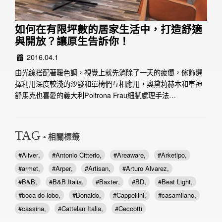
如何在有限坪數的居家生活中，打造舒適
與開放？讓原生告訴你！
2016.04.1
由光線搭配著暖色調，視覺上就先消除了一天的疲憊，傢飾選
擇利用深度較淺的沙發和單椅們互相應用，奧黛莉赫本和車神
舒馬克也喜愛的義大利Poltrona Frau細膩處理手法…
TAG
• 相關標籤
Aliver
Antonio Citterio
Areaware
Arketipo
armet
Arper
Artisan
Arturo Alvarez
B&B
B&B Italia
Baxter
BD
Beat Light
boca do lobo
Bonaldo
Cappellini
casamilano
cassina
Cattelan Italia
Ceccotti