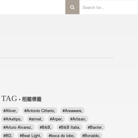
TAG
• 相關標籤
Aliver
Antonio Citterio
Areaware
Arketipo
armet
Arper
Artisan
Arturo Alvarez
B&B
B&B Italia
Baxter
BD
Beat Light
boca do lobo
Bonaldo