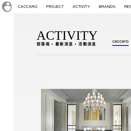
CACCARO
PROJECT
ACTIVITY
BRANDS
RE
ACTIVITY
caccaro
部落格 • 最新消息 • 活動消息