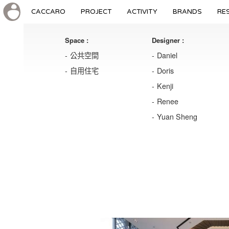
CACCARO
PROJECT
ACTIVITY
BRANDS
RE
Space :
Designer :
公共空間
Daniel
自用住宅
Doris
Kenji
Renee
Yuan Sheng