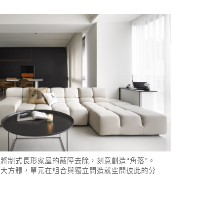
將制式長形家屋的蔽障去除，刻意創造“角落”。
內大方體，單元在組合與獨立間造就空間彼此的分