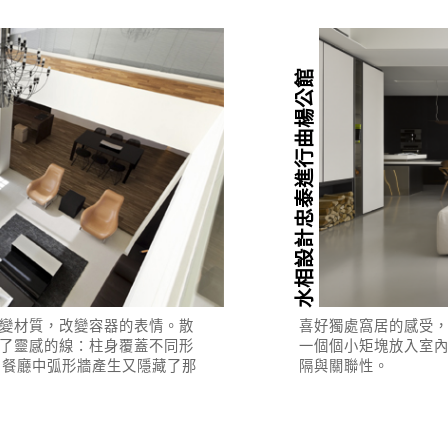
水相設計忠泰進行曲楊公館
變材質，改變容器的表情。散
喜好獨處窩居的感受，
了靈感的線：柱身覆蓋不同形
一個個小矩塊放入室
時，餐廳中弧形牆產生又隱藏了那
隔與關聯性。