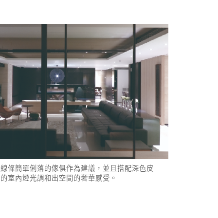
以線條簡單俐落的傢俱作為建議，並且搭配深色皮
調的室內燈光調和出空間的奢華感受。