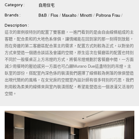
自用住宅
Category :
B&B
/
Flos
/
Maxalto
/
Minotti
/
Poltrona Frau
/
Brands :
Description :
這次的案例很特別的配置了雙客廳，一進門看到的是由自由線條組成的主
客聽，配合柔和的大地色系傢俱，讓情緒能在回到家的那一刻得到放鬆，
而在旁邊的第二客廳區配合業主的需求，配置方式則較為正式，以對坐的
方式來營造一個適合談話及會議的空間，原生這次在餐廳區的配置也特別
不同於一般餐桌正上方吊燈的方式，將餐吊燈規劃於客餐廳中間，一方面
減少用餐時的壓迫感另一方面也可凸顯Murano Due這盞特別的吊燈。主
臥室的部份，搭配室內深色係的裝潢我們選擇了線條較為俐落的傢俱營造
出現代簡約的風格，在女兒房的空間室內設計師有很多特別的巧思，我們
則用較為柔美的線條來與室內裝潢搭配，希望能營造出一個浪漫又活潑的
空間。