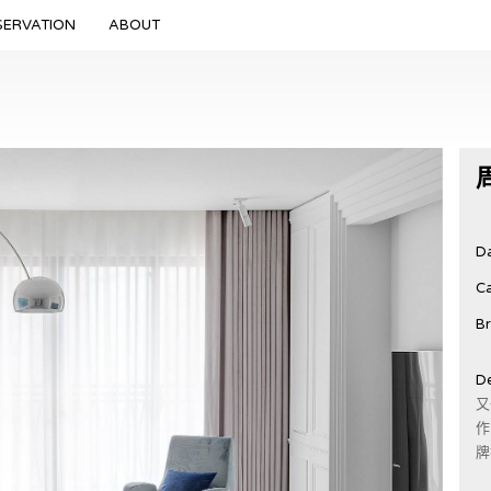
SERVATION
ABOUT
Da
Ca
Br
De
又
作，
牌